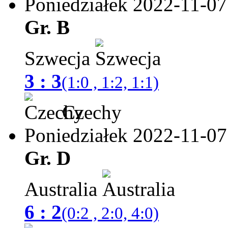
Poniedziałek 2022-11-07
Gr. B
Szwecja
3 : 3
(1:0 , 1:2, 1:1)
Czechy
Poniedziałek 2022-11-07
Gr. D
Australia
6 : 2
(0:2 , 2:0, 4:0)