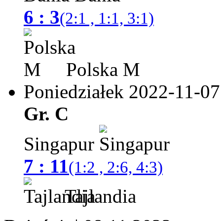
6 : 3
(2:1 , 1:1, 3:1)
Polska M
Poniedziałek 2022-11-07
Gr. C
Singapur
7 : 11
(1:2 , 2:6, 4:3)
Tajlandia