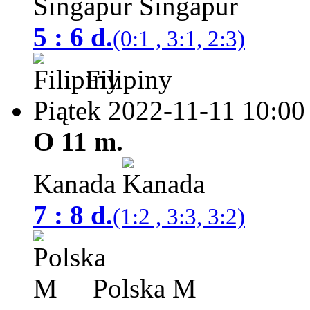
Singapur
5 : 6 d.
(0:1 , 3:1, 2:3)
Filipiny
Piątek 2022-11-11
10:00
O 11 m.
Kanada
7 : 8 d.
(1:2 , 3:3, 3:2)
Polska M