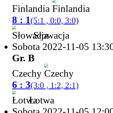
Finlandia
8 : 1
(5:1 , 0:0, 3:0)
Słowacja
Sobota 2022-11-05
13:3
Gr. B
Czechy
6 : 3
(3:0 , 1:2, 2:1)
Łotwa
Sobota 2022-11-05
12:0