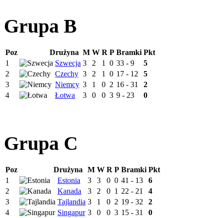
Grupa B
Poz
Drużyna
M
W
R
P
Bramki
Pkt
1
Szwecja
3
2
1
0
33 - 9
5
2
Czechy
3
2
1
0
17 - 12
5
3
Niemcy
3
1
0
2
16 - 31
2
4
Łotwa
3
0
0
3
9 - 23
0
Grupa C
Poz
Drużyna
M
W
R
P
Bramki
Pkt
1
Estonia
3
3
0
0
41 - 13
6
2
Kanada
3
2
0
1
22 - 21
4
3
Tajlandia
3
1
0
2
19 - 32
2
4
Singapur
3
0
0
3
15 - 31
0