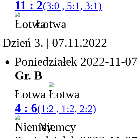
11 : 2
(3:0 , 5:1, 3:1)
Łotwa
Dzień 3. | 07.11.2022
Poniedziałek 2022-11-07
Gr. B
Łotwa
4 : 6
(1:2 , 1:2, 2:2)
Niemcy