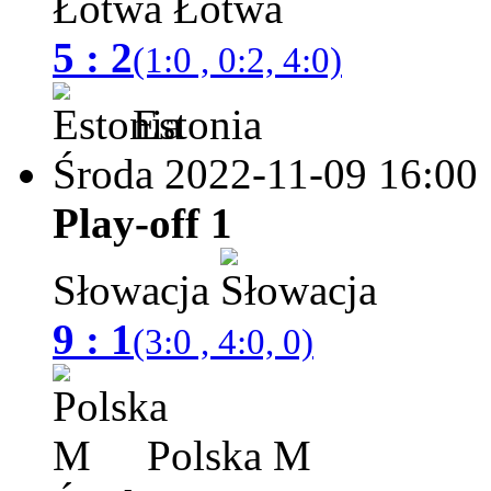
Łotwa
5 : 2
(1:0 , 0:2, 4:0)
Estonia
Środa 2022-11-09
16:00
Play-off 1
Słowacja
9 : 1
(3:0 , 4:0, 0)
Polska M