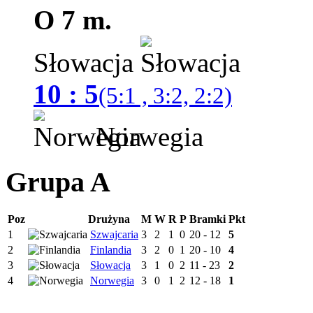
O 7 m.
Słowacja
10 : 5
(5:1 , 3:2, 2:2)
Norwegia
Grupa A
Poz
Drużyna
M
W
R
P
Bramki
Pkt
1
Szwajcaria
3
2
1
0
20 - 12
5
2
Finlandia
3
2
0
1
20 - 10
4
3
Słowacja
3
1
0
2
11 - 23
2
4
Norwegia
3
0
1
2
12 - 18
1