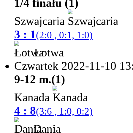
1/4 finału (1)
Szwajcaria
3 : 1
(2:0 , 0:1, 1:0)
Łotwa
Czwartek 2022-11-10
13
9-12 m.(1)
Kanada
4 : 8
(3:6 , 1:0, 0:2)
Dania