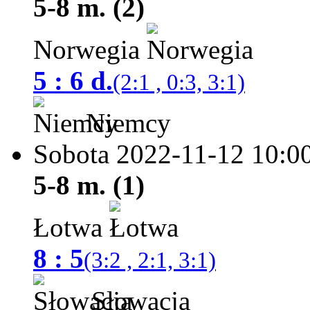
5-8 m. (2)
Norwegia
5 : 6 d.
(2:1 , 0:3, 3:1)
Niemcy
Sobota 2022-11-12
10:0
5-8 m. (1)
Łotwa
8 : 5
(3:2 , 2:1, 3:1)
Słowacja