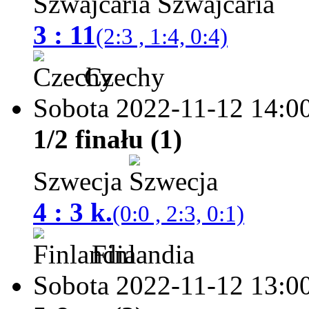
Szwajcaria
3 : 11
(2:3 , 1:4, 0:4)
Czechy
Sobota 2022-11-12
14:0
1/2 finału (1)
Szwecja
4 : 3 k.
(0:0 , 2:3, 0:1)
Finlandia
Sobota 2022-11-12
13:0