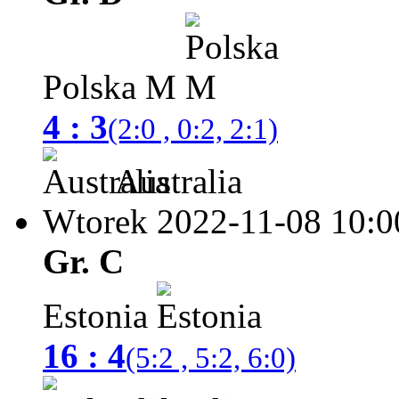
Polska M
4 : 3
(2:0 , 0:2, 2:1)
Australia
Wtorek 2022-11-08
10:0
Gr. C
Estonia
16 : 4
(5:2 , 5:2, 6:0)